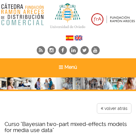
Toggle
Menú
navigation
volver atrás
Curso "Bayesian two-part mixed-effects models
for media use data"