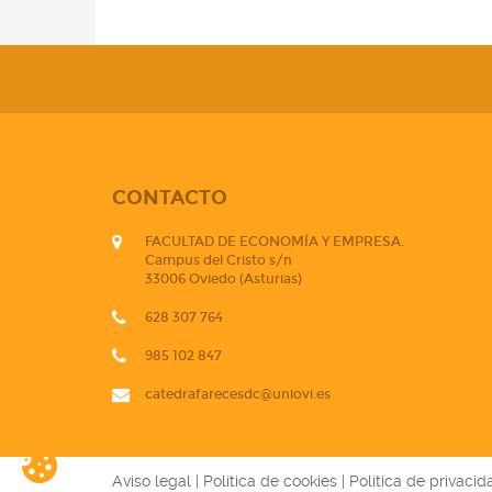
CONTACTO
FACULTAD DE ECONOMÍA Y EMPRESA.
Campus del Cristo s/n
33006 Oviedo (Asturias)
628 307 764
985 102 847
catedrafarecesdc@uniovi.es
Aviso legal
|
Política de cookies
|
Política de privacid