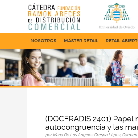
NOSOTROS
MÁSTER RETAIL
RETAIL ABIER
(DOCFRADIS 2401) Papel me
autocongruencia y las man
por María De Los Ángeles Crespo López, Carmen 